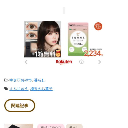
-
幸せ♡おやつ
,
暮らし
-
まんじゅう
,
埼玉のお菓子
関連記事
幸せ♡おやつ
暮らし