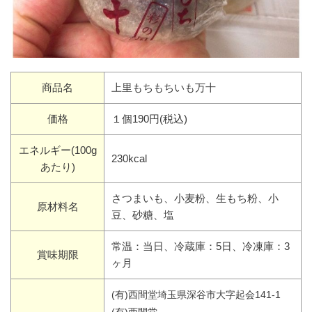
商品名
上里もちもちいも万十
価格
１個190円(税込)
エネルギー(100g
230kcal
あたり)
さつまいも、小麦粉、生もち粉、小
原材料名
豆、砂糖、塩
常温：当日、冷蔵庫：5日、冷凍庫：3
賞味期限
ヶ月
(有)西間堂埼玉県深谷市大字起会141-1