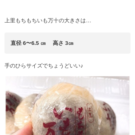
上里もちもちいも万十の大きさは…
直径 6〜6.5 ㎝ 高さ 3㎝
手のひらサイズでちょうどいい♪