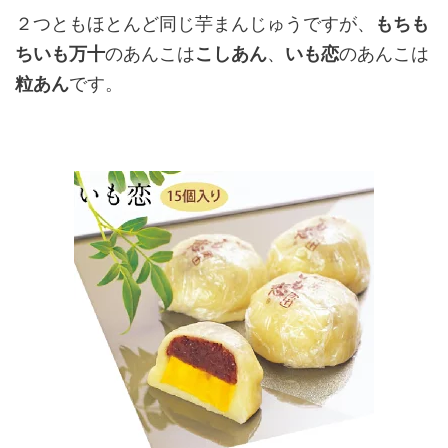
２つともほとんど同じ芋まんじゅうですが、
もちも
ちいも万十
のあんこは
こしあん
、
いも恋
のあんこは
粒あん
です。