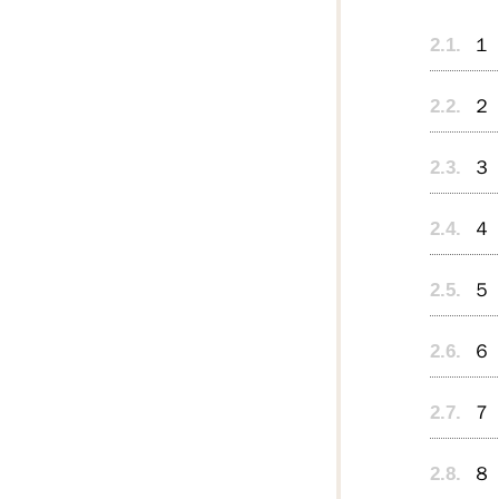
2.1.
１
2.2.
２
2.3.
３
2.4.
４
2.5.
５
2.6.
６
2.7.
７
2.8.
８