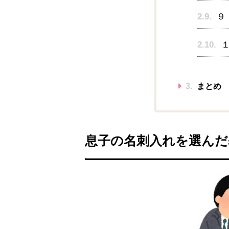
2.9.
９
2.10.
１
3.
まとめ
息子の名刺入れを選んだ