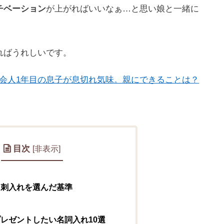
チベーション
が上がればいいなぁ…と思い娘と一緒に
ればうれしいです。
社会人1年目の息子が息切れ気味。親にできることは？
目次
[
非表示
]
刺入れを選んだ基準
レゼントしたい名詞入れ10選