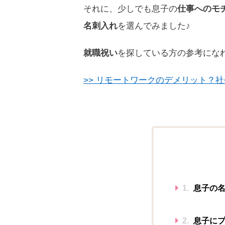
それに、少しでも息子の
仕事へのモ
名刺入れ
を選んでみました♪
就職祝い
を探している方の参考にな
>> リモートワークのデメリット？
1.
息子の名
2.
息子にプ