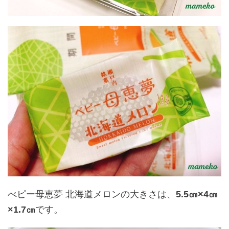
べピー母恵夢 北海道メロンの大きさは、
5.5㎝×4㎝
×1.
7㎝
です。