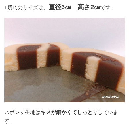
直径6㎝ 高さ2㎝
1切れのサイズは、
です。
スポンジ生地は
キメが細かくてしっとり
していま
す。