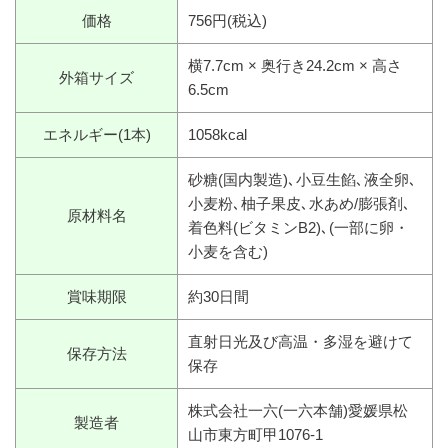
価格
756円(税込)
横7.7cm × 奥行き24.2cm × 高さ
外箱サイズ
6.5cm
エネルギー(1本)
1058kcal
砂糖(国内製造)､小豆生餡､液全卵､
小麦粉､柚子果皮､水あめ/膨張剤､
原材料名
着色料(ビタミンB2)､(一部に卵・
小麦を含む)
賞味期限
約30日間
直射日光及び高温・多湿を避けて
保存方法
保存
株式会社一六(一六本舗)愛媛県松
製造者
山市東方町甲1076-1