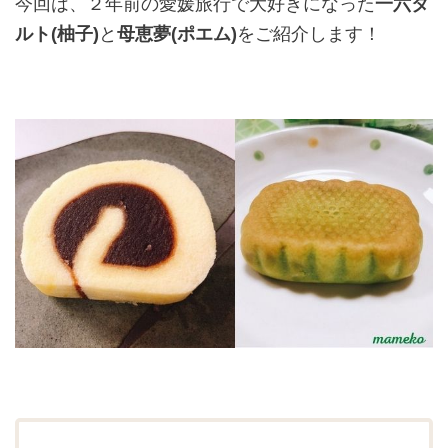
今回は、２年前の愛媛旅行で大好きになった
一六タ
ルト(柚子)
と
母恵夢(ポエム)
を
ご紹介します！