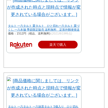
タルト 一六タルト 栗タルト ひと切れ一六タルト 栗づ
くし 一六本舗 季節限定販売 送料無料 定形外郵便発送
価格：1512円（税込、送料無料)
(2021/8/19時点)
楽天で購入
タルト 一六タルト 一六抹茶タルト 5個入り ひと切れ