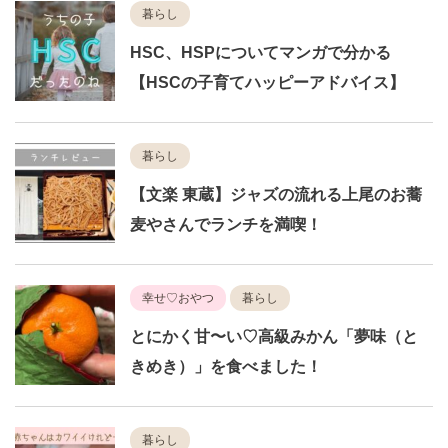
暮らし
HSC、HSPについてマンガで分かる
【HSCの子育てハッピーアドバイス】
暮らし
【文楽 東蔵】ジャズの流れる上尾のお蕎
麦やさんでランチを満喫！
幸せ♡おやつ
暮らし
とにかく甘〜い♡高級みかん「夢味（と
きめき）」を食べました！
暮らし