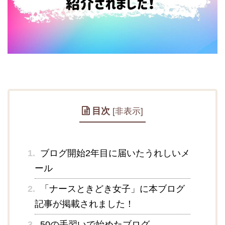
目次
[
非表示
]
1.
ブログ開始2年目に届いたうれしいメ
ール
2.
「ナースときどき女子」に本ブログ
記事が掲載されました！
3.
50の手習いで始めたブログ